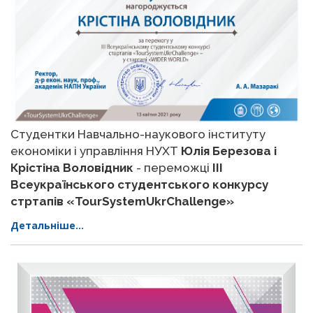
Студентки Навчально-наукового інституту
економіки і управління НУХТ
Юлія Березова і
Крістіна Воловідник
- переможці
ІІІ
Всеукраїнського студентського конкурсу
стртапів «TourSystemUkrChallenge»
Детальніше...