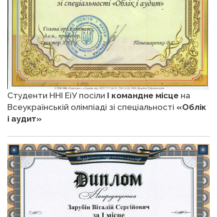
Студенти ННІ ЕіУ посіли
І командне місце
на
Всеукраїнській олімпіаді зі спеціальності
«Облік
і аудит»