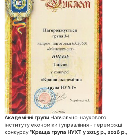
Академiчні групи
Навчально-наукового
iнституту економiки i управлiння - переможцi
конкурсу
"Краща група НУХТ у 2015 р., 2016 р.,