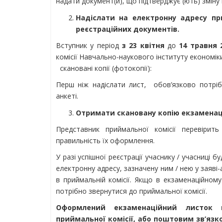
надати документ(и), що підтверджує (ють) зміну
Надіслати на електронну адресу при
реєстраційних документів.
Вступник у період
з 23 квітня
до
14 травня 
комісії Навчально-наукового інституту економіки
скановані копії (фотокопії):
Перш ніж надіслати лист, обов’язково потрібн
анкеті.
Отримати скановану копію екзаменац
Представник приймальної комісії перевірить
правильність їх оформлення.
У разі успішної реєстрації учаснику / учасниці 
електронну адресу, зазначену ним / нею у заяві
в приймальній комісії. Якщо в екзаменаційному
потрібно звернутися до приймальної комісії.
Оформлений екзаменаційний листок 
приймальної комісії, або поштовим зв’язк