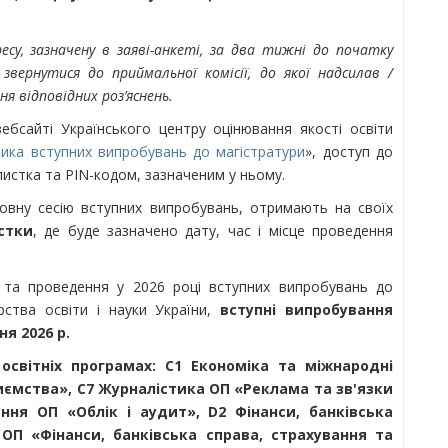
су, зазначену в заяві-анкеті, за два тижні до початку
звернутися до приймальної комісії, до якої надсилав /
я відповідних роз’яснень.
ебсайті Українського центру оцінювання якості освіти
ника вступних випробувань до магістратури
», доступ до
листка та РIN-кодом, зазначеним у ньому.
овну сесію вступних випробувань, отримають на своїх
стки
, де буде зазначено дату, час і місце проведення
ї та проведення у 2026 році вступних випробувань до
рства освіти і науки України,
вступні випробування
ня 2026 р.
 освітніх програмах: C1 Економіка та міжнародні
иємства», C7 Журналістика ОП «Реклама та зв'язки
ння ОП «Облік і аудит», D2 Фінанси, банківська
ОП «Фінанси, банківська справа, страхування та