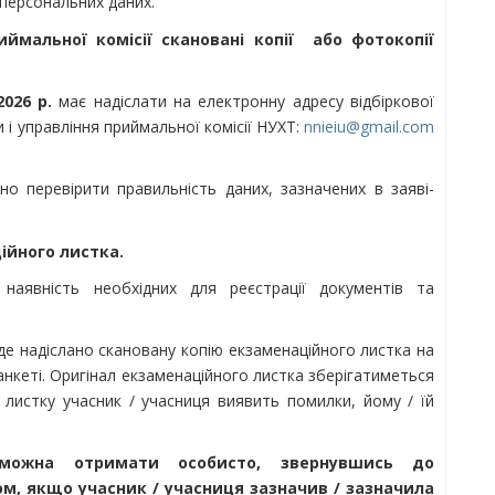
 персональних даних.
ймальної комісії скановані копії або фотокопії
2026 р.
має надіслати на електронну адресу відбіркової
 і управління приймальної комісії НУХТ:
nnieiu@gmail.com
о перевірити правильність даних, зазначених в заяві-
ійного листка.
 наявність необхідних для реєстрації документів та
буде надіслано скановану копію екзаменаційного листка на
-анкеті. Оригінал екзаменаційного листка зберігатиметься
 листку учасник / учасниця виявить помилки, йому / їй
можна отримати особисто, звернувшись до
ом, якщо учасник / учасниця зазначив / зазначила