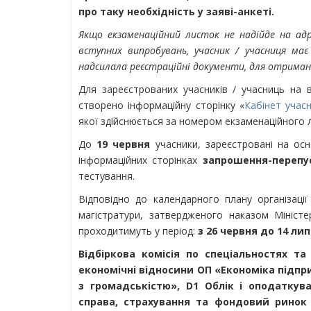
про таку необхідність у заяві-анкеті.
Якщо екзаменаційний листок не надійде на адре
вступних випробувань, учасник / учасниця має 
надсилала реєстраційні документи, для отриманн
Для зареєстрованих учасників / учасниць на в
створено інформаційну сторінку «
Кабінет учас
якої здійснюється за номером екзаменаційного 
До
19 червня
учасники, зареєстровані на осн
інформаційних сторінках
запрошення-перепу
тестування.
Відповідно до календарного плану організаці
магістратури, затвердженого наказом Міністе
проходитимуть у період:
з 26 червня до 14 лип
Відбіркова комісія по спеціальностях та
економічні відносини ОП «Економіка підпр
з громадськістю», D1 Облік і оподаткува
справа, страхування та фондовий ринок 