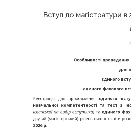
Вступ до магістратури в 2
Особливості проведення у
для 
єдиного всту
єдиного фахового вс
Реєстрація для проходження
єдиного всту
навчальної компетентності
та
тест з ін
іспанської на вибір вступника)
та
єдиного фах
другий (магістерський) рівень вищої освіти ро
2026 р.