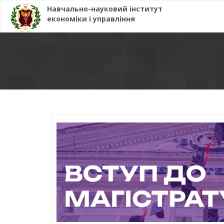
Навчально-науковий інститут
економіки і управління