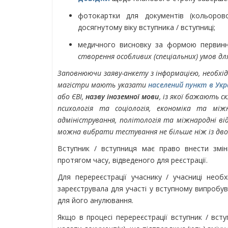
фотокартки для документів (кольорово
досягнутому віку вступника / вступниці;
медичного висновку за формою первинно
створення особливих (спеціальних) умов д
Заповнюючи заяву-анкету з інформацією, необхі
магістри мають указати
населений пункт в Укр
або ЄВІ,
назву іноземної мови
, із якої бажають 
психологія та соціологія, економіка та між
адміністрування, політологія та міжнародні від
можна вибрати тестування не більше ніж із дво
Вступник / вступниця має право внести змін
протягом часу, відведеного для реєстрації.
Для перереєстрації учаснику / учасниці необх
зареєструвала для участі у вступному випробув
для його анулювання.
Якщо в процесі перереєстрації вступник / всту