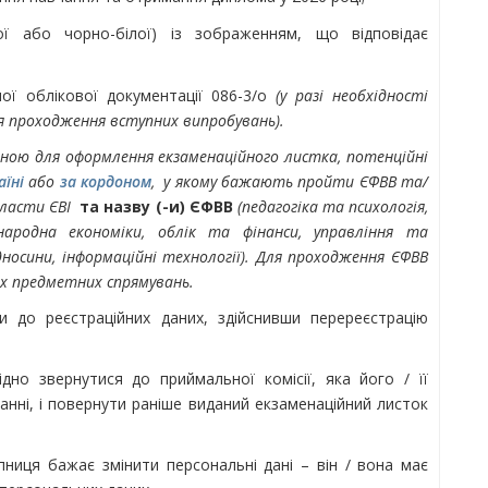
ї або чорно-білої) із зображенням, що відповідає
ї облікової документації 086-3/о
(у разі необхідності
ля проходження вступних випробувань).
дною для оформлення екзаменаційного листка, потенційні
аїні
або
за кордоном
, у якому бажають пройти ЄФВВ та/
скласти ЄВІ
та назву (-и) ЄФВВ
(педагогіка та психологія,
народна економіки, облік та фінанси, управління та
носини, інформаційні технології). Для проходження ЄФВВ
х предметних спрямувань.
и до реєстраційних даних, здійснивши перереєстрацію
ідно звернутися до приймальної комісії, яка його / її
анні, і повернути раніше виданий екзаменаційний листок
пниця бажає змінити персональні дані – він / вона має