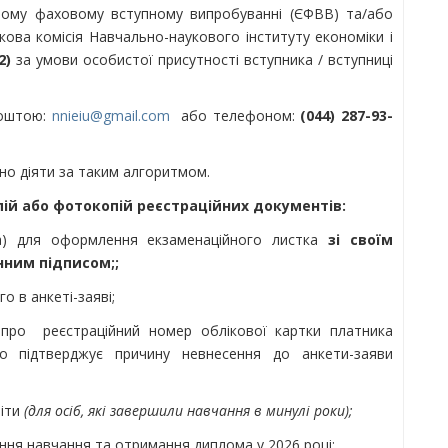
иному фаховому вступному випробуванні (ЄФВВ) та/або
ркова комісія Навчально-наукового інституту економіки і
2)
за умови особистої присутності вступника / вступниці
поштою:
nnieiu@gmail.com
або телефоном:
(044) 287-93-
но діяти за таким алгоритмом.
ій або фотокопій реєстраційних документів:
а) для оформлення екзаменаційного листка
зі своїм
ним підписом;;
о в анкеті-заяві;
 про реєстраційний номер облікової картки платника
о підтверджує причину невнесення до анкети-заяви
віти
(для осіб, які завершили навчання в минулі роки);
ня навчання та отримання диплома у 2026 році;