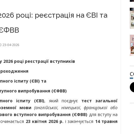
026 році: реєстрація на ЄВІ та
ЄФВВ
23-04-2026
 2026 році реєстрації вступників
проходження
пного іспиту (ЄВІ) та
тупного випробування (ЄФВВ)
пного іспиту (ЄВІ)
, який поєднує
тест загальної
оземної мови
(англійської, німецької, французької або
ового вступного випробування (ЄФВВ)
для вступу на
зпочинається
23 квітня 2026 р.
і закінчується
14 травня