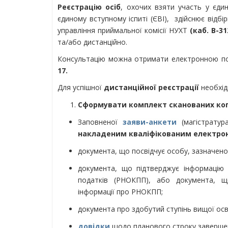
Реєстрацію осіб
, охочих взяти участь у єд
єдиному вступному іспиті (ЄВІ), здійснює відбі
управління приймальної комісії НУХТ
(каб. В-31
та/або дистанційно.
Консультацію можна отримати електронною 
17.
Для успішної
дистанційної реєстрації
необхід
Сформувати комплект сканованих коп
Заповненої
заяви-анкети
(магістратур
накладеним кваліфікованим електрон
документа, що посвідчує особу, зазначеног
документа, що підтверджує інформацію
податків (РНОКПП), або документа, щ
інформації про РНОКПП;
документа про здобутий ступінь вищої ос
довідки
щодо планового строку завершен