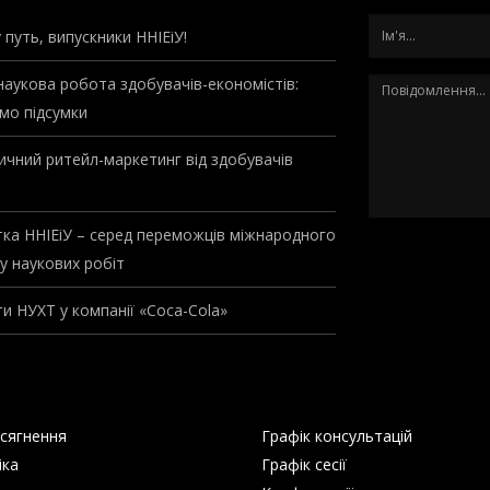
 путь, випускники ННІЕіУ!
наукова робота здобувачів-економістів:
мо підсумки
чний ритейл-маркетинг від здобувачів
ка ННІЕіУ – серед переможців міжнародного
у наукових робіт
и НУХТ у компанії «Coca-Cola»
сягнення
Графік консультацій
іка
Графік сесії