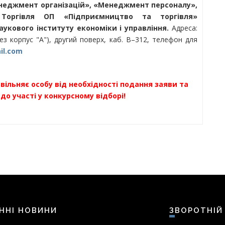
еджмент організацій», «Менеджмент персоналу»,
оргівля ОП «Підприємництво та торгівля»
аукового інституту економіки і управління.
Адреса:
ез корпус "А"), другий поверх, каб. В–312, телефон для
il.com
звільняє особу від необхідності подання заяви та
до участі у конкурсному відборі!
АННІ НОВИНИ
ЗВОРОТНІЙ