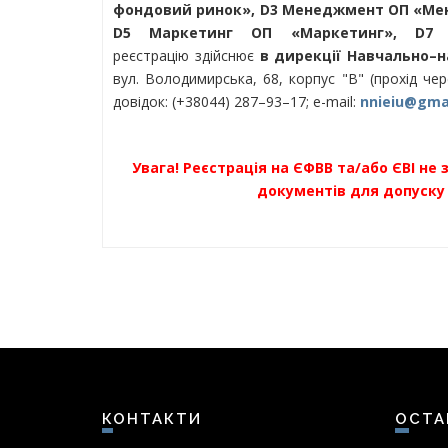
фондовий ринок», D3 Менеджмент ОП «Мен
D5 Маркетинг ОП «Маркетинг», D7 Т
реєстрацію здійснює
в дирекції Навчально–н
вул. Володимирська, 68, корпус "В" (прохід чер
довідок: (+38044) 287–93–17; e-mail:
nnieiu@gma
Увага! Реєстрація на ЄФВВ та/або ЄВІ не 
документів для допуску 
КОНТАКТИ
ОСТ