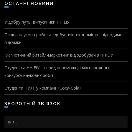
ОСТАННІ НОВИНИ
У добру путь, випускники ННІЕіУ!
Плідна наукова робота здобувачів-економістів: підводимо
підсумки
Магнетичний ритейл-маркетинг від здобувачів ННІЕіУ
Студентка ННІЕіУ – серед переможців міжнародного
конкурсу наукових робіт
Студенти НУХТ у компанії «Coca-Cola»
ЗВОРОТНІЙ ЗВ'ЯЗОК