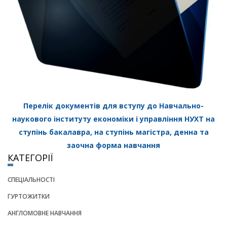
Перелік документів для вступу до Навчально-
наукового інституту економіки і управління НУХТ на
ступінь бакалавра, на ступінь магістра, денна та
заочна форма навчання
КАТЕГОРІЇ
СПЕЦІАЛЬНОСТІ
ГУРТОЖИТКИ
АНГЛОМОВНЕ НАВЧАННЯ