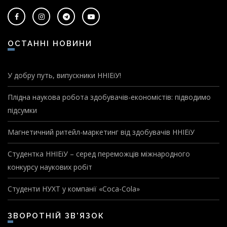
ОСТАННІ НОВИНИ
У добру путь, випускники ННІЕіУ!
Плідна наукова робота здобувачів-економістів: підводимо
підсумки
Магнетичний ритейл-маркетинг від здобувачів ННІЕіУ
Студентка ННІЕіУ – серед переможців міжнародного
конкурсу наукових робіт
Студенти НУХТ у компанії «Coca-Cola»
ЗВОРОТНІЙ ЗВ'ЯЗОК