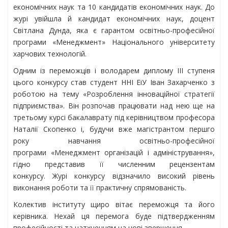
економічних наук та 10 кандидатів економічних наук. До
журі увійшла й кандидат економічних наук, доцент
Світлана Дунда, яка є гарантом освітньо-професійної
програми «Менеджмент» Національного університету
харчових технологій.
Одним із переможців і володарем диплому ІІІ ступеня
цього конкурсу став студент ННІ ЕіУ Іван Захарченко з
роботою на тему «Розроблення інноваційної стратегії
підприємства». Він розпочав працювати над нею ще на
третьому курсі бакалаврату під керівництвом професора
Наталії Скопенко і, будучи вже магістрантом першго
року навчання освітньо-професійної
програми «Менеджмент організацій і адміністрування»,
гідно представив її численним рецензентам
конкурсу. Журі конкурсу відзначило високий рівень
виконання роботи та її практичну спрямованість.
Колектив інституту щиро вітає переможця та його
керівника. Нехай ця перемога буде підтвердженням
професійності та натхненням на нові звершення.