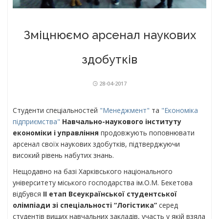
Зміцнюємо арсенал наукових
здобутків
28-04-2017
Студенти спеціальностей
"Менеджмент"
та
"Економіка
підприємства"
Навчально-наукового інституту
економіки і управління
продовжують поповнювати
арсенал своїх наукових здобутків, підтверджуючи
високий рівень набутих знань.
Нещодавно на базі Харківського національного
університету міського господарства ім.О.М. Бекетова
відбувся
ІІ етап Всеукраїнської студентської
олімпіади зі спеціальності “Логістика”
серед
студентів вищих навчальних закладів, участь у якій взяла