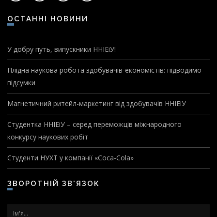
ОСТАННІ НОВИНИ
У добру путь, випускники ННІЕіУ!
Плідна наукова робота здобувачів-економістів: підводимо
підсумки
Магнетичний ритейл-маркетинг від здобувачів ННІЕіУ
Студентка ННІЕіУ – серед переможців міжнародного
конкурсу наукових робіт
Студенти НУХТ у компанії «Coca-Cola»
ЗВОРОТНІЙ ЗВ'ЯЗОК