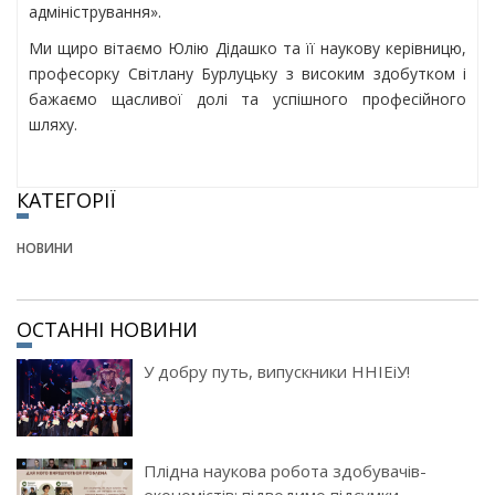
адміністрування».
Ми щиро вітаємо Юлію Дідашко та її наукову керівницю,
професорку Світлану Бурлуцьку з високим здобутком і
бажаємо щасливої долі та успішного професійного
шляху.
КАТЕГОРІЇ
НОВИНИ
ОСТАННІ НОВИНИ
У добру путь, випускники ННІЕіУ!
Плідна наукова робота здобувачів-
економістів: підводимо підсумки