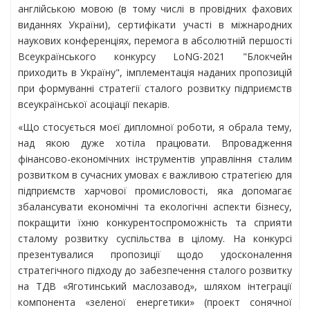
англійською мовою (в тому числі в провідних фахових
виданнях України), сертифікати участі в міжнародних
наукових конференціях, перемога в абсолютній першості
Всеукраїнського конкурсу LoNG-2021 "Блокчейн
приходить в Україну", імплементація наданих пропозицій
при формуванні стратегії сталого розвитку підприємств
всеукраїнської асоціації пекарів.
«Що стосується моєї дипломної роботи, я обрала тему,
над якою дуже хотіла працювати. Впровадження
фінансово-економічних інструментів управління сталим
розвитком в сучасних умовах є важливою стратегією для
підприємств харчової промисловості, яка допомагає
збалансувати економічні та екологічні аспекти бізнесу,
покращити їхню конкурентоспроможність та сприяти
сталому розвитку суспільства в цілому. На конкурсі
презентувалися пропозиції щодо удосконалення
стратегічного підходу до забезпечення сталого розвитку
на ТДВ «Яготинський маслозавод», шляхом інтеграції
компонента «зеленої енергетики» (проект сонячної