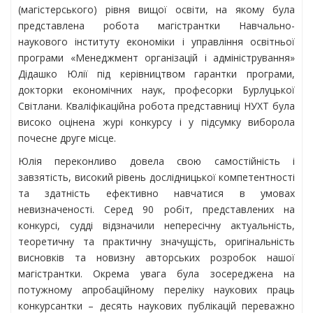
(магістерського) рівня вищої освіти, на якому була
представлена робота магістрантки Навчально-
наукового інституту економіки і управління освітньої
програми «Менеджмент організацій і адміністрування»
Дідашко Юлії під керівництвом гарантки програми,
докторки економічних наук, професорки Бурлуцької
Світлани. Кваліфікаційна робота представниці НУХТ була
високо оцінена журі конкурсу і у підсумку виборола
почесне друге місце.
Юлія переконливо довела свою самостійність і
завзятість, високий рівень дослідницької компетентності
та здатність ефективно навчатися в умовах
невизначеності. Серед 90 робіт, представлених на
конкурсі, судді відзначили непересічну актуальність,
теоретичну та практичну значущість, оригінальність
висновків та новизну авторських розробок нашої
магістрантки. Окрема увага була зосереджена на
потужному апробаційному переліку наукових праць
конкурсантки – десять наукових публікацій переважно