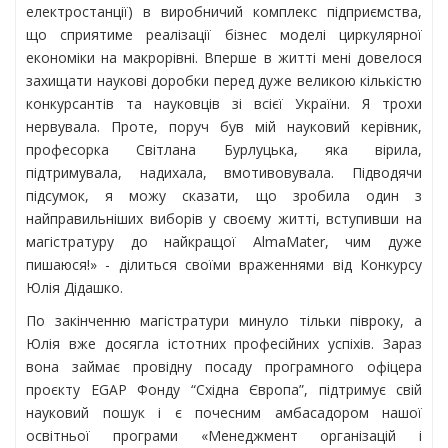
електростанції) в виробничий комплекс підприємства,
що сприятиме реалізації бізнес моделі циркулярної
економіки на макрорівні. Вперше в житті мені довелося
захищати наукові доробки перед дуже великою кількістю
конкурсантів та науковців зі всієї України. Я трохи
нервувала. Проте, поруч був мій науковий керівник,
професорка Світлана Бурлуцька, яка вірила,
підтримувала, надихала, вмотивовувала. Підводячи
підсумок, я можу сказати, що зробила один з
найправильніших виборів у своєму житті, вступивши на
магістратуру до найкращої AlmaMater, чим дуже
пишаюся!» - ділиться своїми враженнями від Конкурсу
Юлія Дідашко.
По закінченню магістратури минуло тільки півроку, а
Юлія вже досягла істотних професійних успіхів. Зараз
вона займає провідну посаду програмного офіцера
проєкту EGAP Фонду “Східна Європа”, підтримує свій
науковий пошук і є почесним амбасадором нашої
освітньої програми «Менеджмент організацій і