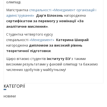
олімпіаді.
Магістрантка
спеціальності «Менеджмент організацій і
адміністрування»
Дар’я Білоконь
нагороджена
сертифікатом за перемогу у номінації «За
аналітичне мислення»
.
Студентка четвертого курсу
спеціальності
«Менеджмент»
Катерина Шахрай
нагороджена
дипломом за високий рівень
теоретичної підготовки
.
Щиро вітаємо студентів
інституту ЕіУ
з такими
високими результатами у фаховій олімпіаді та бажаємо
численних здобутків у майбутньому!
КАТЕГОРІЇ
НОВИНИ