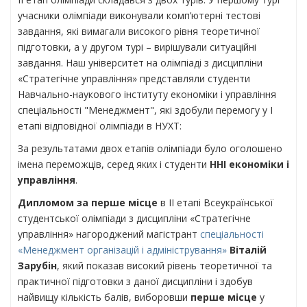
учасники олімпіади виконували комп’ютерні тестові
завдання, які вимагали високого рівня теоретичної
підготовки, а у другом турі – вирішували ситуаційні
завдання. Наш університет на олімпіаді з дисципліни
«Стратегічне управління» представляли студенти
Навчально-наукового інституту економіки і управління
спеціальності "Менеджмент", які здобули перемогу у І
етапі відповідної олімпіади в НУХТ:
За результатами двох етапів олімпіади було оголошено
імена переможців, серед яких і студенти
ННІ економіки і
управління
.
Дипломом за перше місце
в ІІ етапі Всеукраїнської
студентської олімпіади з дисципліни «Стратегічне
управління» нагороджений магістрант
спеціальності
«Менеджмент організацій і адміністрування»
Віталій
Зарубін
, який показав високий рівень теоретичної та
практичної підготовки з даної дисципліни і здобув
найвищу кількість балів, виборовши
перше місце
у