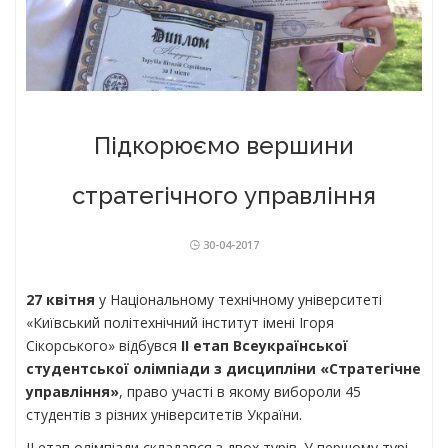
Підкорюємо вершини
стратегічного управління
30-04-2017
27 квітня
у Національному технічному університеті
«Київський політехнічний інститут імені Ігоря
Сікорського» відбувся
ІІ етап Всеукраїнської
студентської олімпіади з дисципліни «Стратегічне
управління»
, право участі в якому вибороли 45
студентів з різних університетів України.
ІІ етап олімпіади складався з двох турів. У першому турі