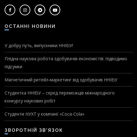
ОСТАННІ НОВИНИ
У добру путь, випускники ННІЕіУ!
Плідна наукова робота здобувачів-економістів: підводимо
підсумки
Магнетичний ритейл-маркетинг від здобувачів ННІЕіУ
Студентка ННІЕіУ – серед переможців міжнародного
конкурсу наукових робіт
Студенти НУХТ у компанії «Coca-Cola»
ЗВОРОТНІЙ ЗВ'ЯЗОК